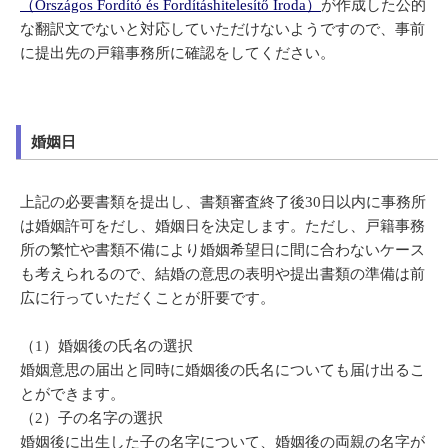
（Országos Fordító és Fordításhitelesítő Iroda）
が作成した公的
な翻訳文でないと対応していただけないようですので、事前
に提出先の戸籍事務所に確認をしてください。
婚姻日
上記の必要書類を提出し、書類審査終了後30日以内に事務所
は婚姻許可をだし、婚姻日を決定します。ただし、戸籍事務
所の繁忙や書類不備により婚姻希望日に間に合わないケース
も考えられるので、結婚の意思の表明や提出書類の準備は前
広に行っていただくことが肝要です。
（1）婚姻後の氏名の選択
婚姻意思の届出と同時に婚姻後の氏名についても届け出るこ
とができます。
（2）子の名字の選択
婚姻後に出生した子の名字について、婚姻後の両親の名字が