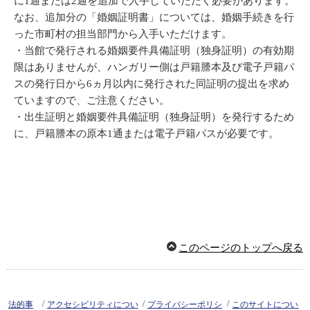
に1通または2通を追加で入手していただく必要があります。
なお、追加分の「婚姻証明書」については、婚姻手続きを行
った市町村の担当部門から入手いただけます。
・当館で発行される婚姻要件具備証明（独身証明）の有効期
限はありませんが、ハンガリー側は戸籍謄本及び電子戸籍パ
スの発行日から6ヵ月以内に発行された同証明の提出を求め
ていますので、ご注意ください。
・出生証明と婚姻要件具備証明（独身証明）を発行するため
に、戸籍謄本の原本1通または電子戸籍パスが必要です。
このページのトップへ戻る
/
/
/
法的事
アクセシビリティについ
プライバシーポリシ
このサイトについ