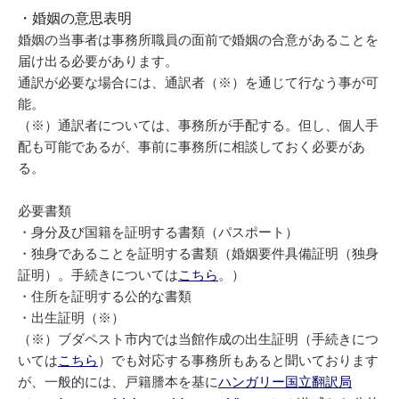
・婚姻の意思表明
婚姻の当事者は事務所職員の面前で婚姻の合意があることを
届け出る必要があります。
通訳が必要な場合には、通訳者（※）を通じて行なう事が可
能。
（※）通訳者については、事務所が手配する。但し、個人手
配も可能であるが、事前に事務所に相談しておく必要があ
る。
必要書類
・身分及び国籍を証明する書類（パスポート）
・独身であることを証明する書類（婚姻要件具備証明（独身
証明）。手続きについては
こちら
。）
・住所を証明する公的な書類
・出生証明（※）
（※）ブダペスト市内では当館作成の出生証明（手続きにつ
いては
こちら
）でも対応する事務所もあると聞いております
が、一般的には、戸籍謄本を基に
ハンガリー国立翻訳局