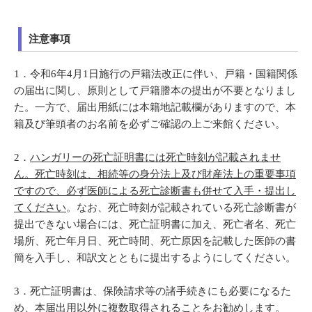
注意事項
1．
令和6年4月1日施行の戸籍法改正に伴い、戸籍・国籍関係
の届出に関し、原則として戸籍謄本の提出が不要となりまし
た。一方で、届出用紙には本籍地記載欄がありますので、本
籍及び筆頭者のお名前を必ずご確認の上ご来館ください。
2．
ハンガリーの死亡証明書には死亡時刻が記載されませ
ん。死亡時刻は、相続等の身分法上及び財産法上の重要事項
ですので、必ず医師による死亡診断書も併せて入手・提出し
てください
。なお、死亡時刻が記載されている死亡診断書が
提出できない場合には、死亡証明書に加え、死亡者名、死亡
場所、死亡年月日、死亡時間、死亡原因を記載した医師の書
簡を入手し、和訳文とともに提出するようにしてください。
3．
死亡証明書は、保険請求等の諸手続きにも必要になるた
め、本届出用以外に複数取得されることをお勧めします。