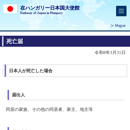
在ハンガリー日本国大使館
Embassy of Japan in Hungary
Magyar
死亡届
令和8年3月31日
日本人が死亡した場合
届出人
同居の家族、その他の同居者、家主、地主等