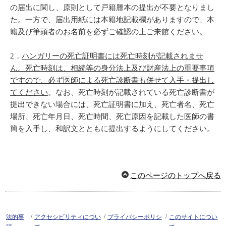
の届出に関し、原則として戸籍謄本の提出が不要となりまし
た。一方で、届出用紙には本籍地記載欄がありますので、本
籍及び筆頭者のお名前を必ずご確認の上ご来館ください。
2
．
ハンガリーの死亡証明書には死亡時刻が記載されませ
ん。死亡時刻は、相続等の身分法上及び財産法上の重要事項
ですので、必ず医師による死亡診断書も併せて入手・提出し
てください
。なお、死亡時刻が記載されている死亡診断書が
提出できない場合には、死亡証明書に加え、死亡者名、死亡
場所、死亡年月日、死亡時間、死亡原因を記載した医師の書
簡を入手し、和訳文とともに提出するようにしてください。
このページのトップへ戻る
/
/
/
法的事
アクセシビリティについ
プライバシーポリシ
このサイトについ