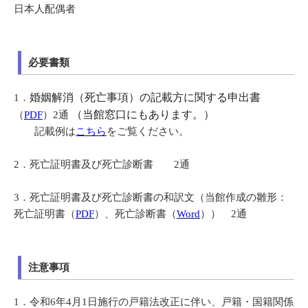
日本人配偶者
必要書類
婚姻解消（死亡事項）の記載方に関する申出書
1．
（当館窓口にもあります。）
（
PDF
）2通
記載例は
こちら
をご覧ください。
2
．
死亡証明書及び死亡診断書 2通
3．死亡証明書及び死亡診断書の和訳文（当館作成の雛形：
死亡証明書（
PDF
）、死亡診断書（
Word
）） 2通
注意事項
1．
令和6年4月1日施行の戸籍法改正に伴い、戸籍・国籍関係