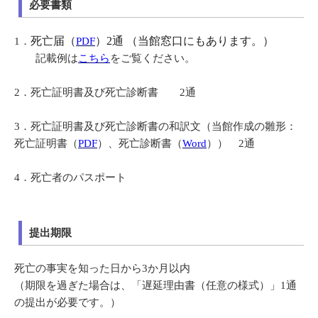
必要書類
死亡届（
）2通 （当館窓口にもあります。）
1．
PDF
記載例は
こちら
をご覧ください。
2
．
死亡証明書及び死亡診断書 2通
3
．
死亡証明書及び死亡診断書の和訳文（当館作成の雛形：
死亡証明書（
PDF
）、死亡診断書（
Word
）） 2通
4
．
死亡者のパスポート
提出期限
死亡の事実を知った日から3か月以内
（期限を過ぎた場合は、「遅延理由書（任意の様式）」1通
の提出が必要です。）