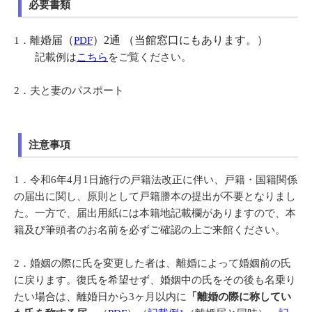
必要書類
婚届（
）2通 （当館窓口にもあります。）
1．離
PDF
記載例は
こちら
をご覧ください。
2
．
夫と妻のパスポート
注意事項
1．
令和6年4月1日施行の戸籍法改正に伴い、戸籍・国籍関係
の届出に関し、原則として戸籍謄本の提出が不要となりまし
た。一方で、届出用紙には本籍地記載欄がありますので、本
籍及び筆頭者のお名前を必ずご確認の上ご来館ください。
2
．
婚姻の際に氏を変更した者は、離婚によって婚姻前の氏
に戻ります。復氏を希望せず、婚姻中の氏をその後も名乗り
たい場合は、離婚日から3ヶ月以内に
「離婚の際に称してい