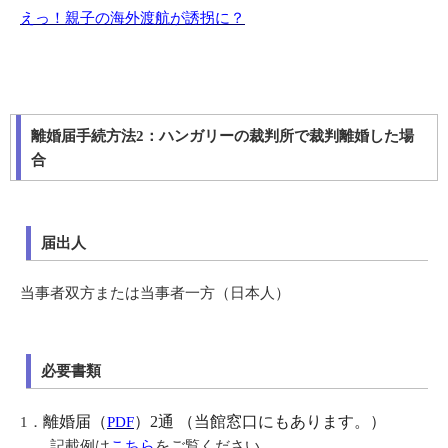
えっ！親子の海外渡航が誘拐に？
離婚届手続方法2：ハンガリーの裁判所で裁判離婚した場
合
届出人
当事者双方または当事者一方（日本人）
必要書類
離婚届（
）2通 （当館窓口にもあります。）
1．
PDF
記載例は
こちら
をご覧ください。