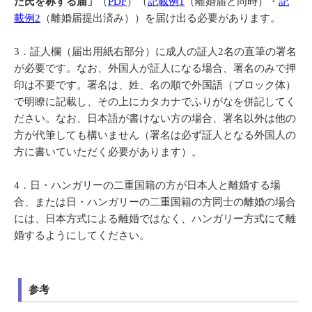
た氏を称する届」
（
PDF
）（
記載例1
（離婚届と同時）・
記
載例2
（離婚届提出済み））を届け出る必要があります。
3
．
証人欄（届出用紙右部分）に成人の証人2名の直筆の署名
が必要です。なお、外国人が証人になる場合、署名のみで押
印は不要です。署名は、姓、名の順で外国語（ブロック体）
で明瞭に記載し、その上にカタカナでふりがなを併記してく
ださい。なお、日本語が書けない方の場合、署名以外は他の
方が代筆しても構いません（署名は必ず証人となる外国人の
方に書いていただく必要があります）。
4
．
日・ハンガリーの二重国籍の方が日本人と離婚する場
合、または日・ハンガリーの二重国籍の方同士の離婚の場合
には、日本方式による離婚ではなく、ハンガリー方式にて離
婚するようにしてください。
参考