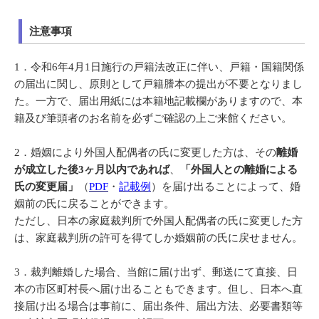
注意事項
1．
令和6年4月1日施行の戸籍法改正に伴い、戸籍・国籍関係
の届出に関し、原則として戸籍謄本の提出が不要となりまし
た。一方で、届出用紙には本籍地記載欄がありますので、本
籍及び筆頭者のお名前を必ずご確認の上ご来館ください。
2．婚姻により外国人配偶者の氏に変更した方は、その
離婚
が成立した後
3
ヶ月以内であれば
、
「外国人との離婚による
氏の変更届」
（
PDF
・
記載例
）を届け出ることによって、婚
姻前の氏に戻ることができます。
ただし、日本の家庭裁判所で外国人配偶者の氏に変更した方
は、家庭裁判所の許可を得てしか婚姻前の氏に戻せません。
3．裁判離婚した場合、当館に届け出ず、郵送にて直接、日
本の市区町村長へ届け出ることもできます。但し、日本へ直
接届け出る場合は事前に、届出条件、届出方法、必要書類等