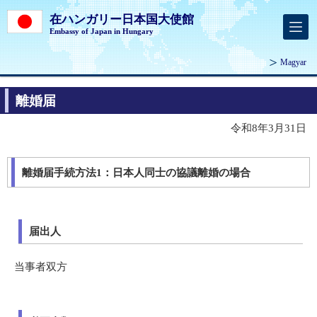
在ハンガリー日本国大使館
Embassy of Japan in Hungary
Magyar
離婚届
令和8年3月31日
離婚届手続方法1：日本人同士の協議離婚の場合
届出人
当事者双方